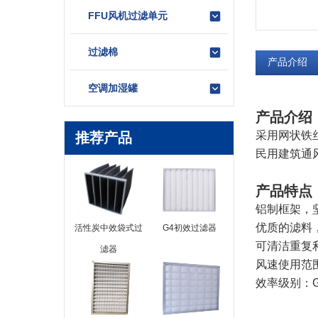
FFU风机过滤单元
过滤棉
产品介绍
空调加湿罐
产品介绍
采用网状铁
推荐产品
民用建筑通
产品特点
铝制框架，
优质的滤料
活性炭中效袋式过
G4初效过滤器
可清洁重复
滤器
风速使用范
效率级别：G